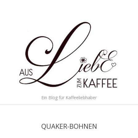
Skip
to
content
Aus
Ein Blog für Kaffeeliebhaber
Liebe
Secondary
Navigation
zum
Menu
QUAKER-BOHNEN
Kaffee