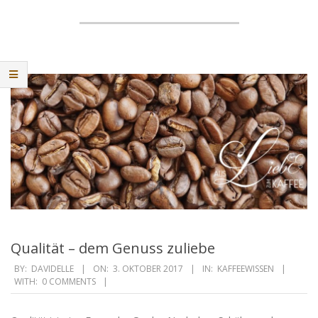
Qualität – dem Genuss zuliebe
2017-
BY:
DAVIDELLE
ON:
3. OKTOBER 2017
IN:
KAFFEEWISSEN
WITH:
0 COMMENTS
10-
03