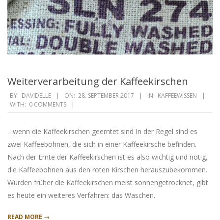
Weiterverarbeitung der Kaffeekirschen
2017-
BY:
DAVIDELLE
ON:
28. SEPTEMBER 2017
IN:
KAFFEEWISSEN
WITH:
0 COMMENTS
09-
28
…wenn die Kaffeekirschen geerntet sind In der Regel sind es
zwei Kaffeebohnen, die sich in einer Kaffeekirsche befinden.
Nach der Ernte der Kaffeekirschen ist es also wichtig und nötig,
die Kaffeebohnen aus den roten Kirschen herauszubekommen.
Wurden früher die Kaffeekirschen meist sonnengetrocknet, gibt
es heute ein weiteres Verfahren: das Waschen.
READ MORE →