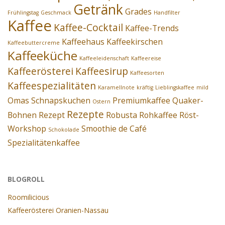
Getränk
Grades
Frühlingstag
Geschmack
Handfilter
Kaffee
Kaffee-Cocktail
Kaffee-Trends
Kaffeehaus
Kaffeekirschen
Kaffeebuttercreme
Kaffeeküche
Kaffeeleidenschaft
Kaffeereise
Kaffeerösterei
Kaffeesirup
Kaffeesorten
Kaffeespezialitäten
Karamellnote
kräftig
Lieblingskaffee
mild
Omas Schnapskuchen
Premiumkaffee
Quaker-
Ostern
Rezepte
Bohnen
Rezept
Robusta
Rohkaffee
Röst-
Workshop
Smoothie de Café
Schokolade
Spezialitätenkaffee
BLOGROLL
Roomilicious
Kaffeerösterei Oranien-Nassau