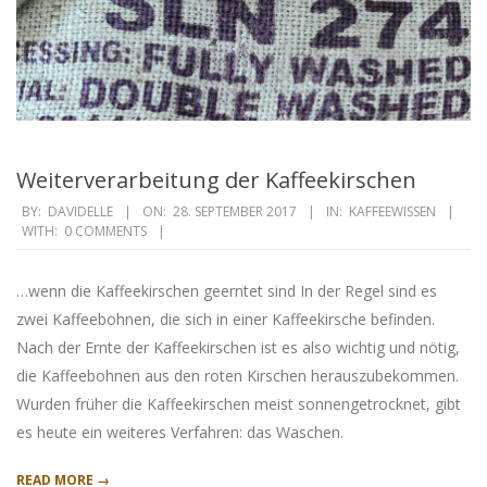
Weiterverarbeitung der Kaffeekirschen
2017-
BY:
DAVIDELLE
ON:
28. SEPTEMBER 2017
IN:
KAFFEEWISSEN
WITH:
0 COMMENTS
09-
28
…wenn die Kaffeekirschen geerntet sind In der Regel sind es
zwei Kaffeebohnen, die sich in einer Kaffeekirsche befinden.
Nach der Ernte der Kaffeekirschen ist es also wichtig und nötig,
die Kaffeebohnen aus den roten Kirschen herauszubekommen.
Wurden früher die Kaffeekirschen meist sonnengetrocknet, gibt
es heute ein weiteres Verfahren: das Waschen.
READ MORE →