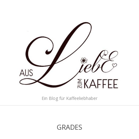
Skip
to
content
Aus
Ein Blog für Kaffeeliebhaber
Liebe
Secondary
Navigation
zum
Menu
GRADES
Kaffee