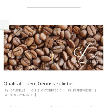
Qualität – dem Genuss zuliebe
2017-
BY:
DAVIDELLE
ON:
3. OKTOBER 2017
IN:
KAFFEEWISSEN
WITH:
0 COMMENTS
10-
03