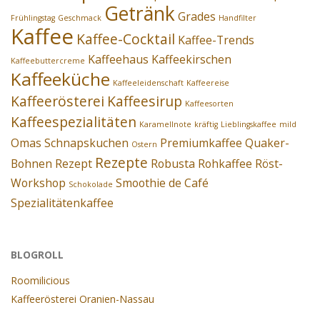
Getränk
Grades
Frühlingstag
Geschmack
Handfilter
Kaffee
Kaffee-Cocktail
Kaffee-Trends
Kaffeehaus
Kaffeekirschen
Kaffeebuttercreme
Kaffeeküche
Kaffeeleidenschaft
Kaffeereise
Kaffeerösterei
Kaffeesirup
Kaffeesorten
Kaffeespezialitäten
Karamellnote
kräftig
Lieblingskaffee
mild
Omas Schnapskuchen
Premiumkaffee
Quaker-
Ostern
Rezepte
Bohnen
Rezept
Robusta
Rohkaffee
Röst-
Workshop
Smoothie de Café
Schokolade
Spezialitätenkaffee
BLOGROLL
Roomilicious
Kaffeerösterei Oranien-Nassau