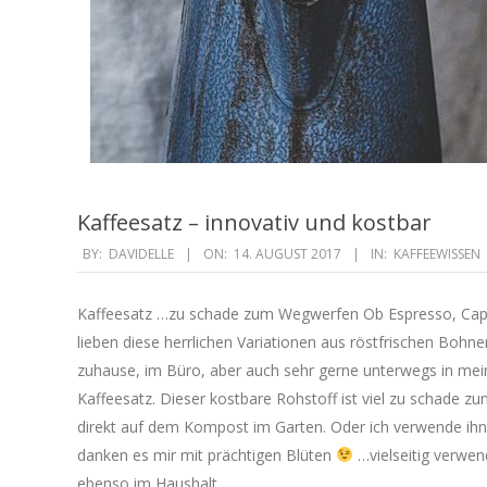
Kaffeesatz – innovativ und kostbar
2017-
BY:
DAVIDELLE
ON:
14. AUGUST 2017
IN:
KAFFEEWISSEN
08-
14
Kaffeesatz …zu schade zum Wegwerfen Ob Espresso, Cappu
lieben diese herrlichen Variationen aus röstfrischen Bohn
zuhause, im Büro, aber auch sehr gerne unterwegs in mei
Kaffeesatz. Dieser kostbare Rohstoff ist viel zu schade 
direkt auf dem Kompost im Garten. Oder ich verwende ihn 
danken es mir mit prächtigen Blüten
…vielseitig verwen
ebenso im Haushalt