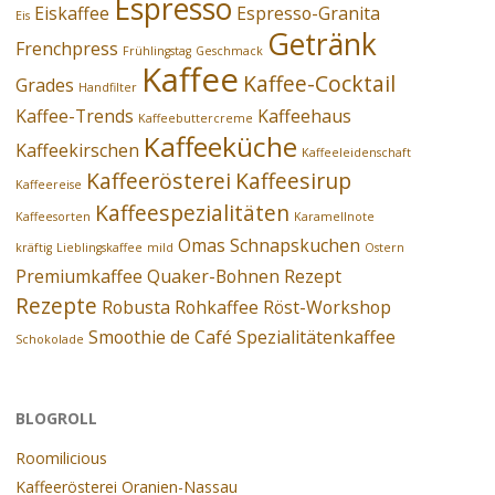
Espresso
Eiskaffee
Espresso-Granita
Eis
Getränk
Frenchpress
Frühlingstag
Geschmack
Kaffee
Kaffee-Cocktail
Grades
Handfilter
Kaffee-Trends
Kaffeehaus
Kaffeebuttercreme
Kaffeeküche
Kaffeekirschen
Kaffeeleidenschaft
Kaffeerösterei
Kaffeesirup
Kaffeereise
Kaffeespezialitäten
Kaffeesorten
Karamellnote
Omas Schnapskuchen
kräftig
Lieblingskaffee
mild
Ostern
Premiumkaffee
Quaker-Bohnen
Rezept
Rezepte
Robusta
Rohkaffee
Röst-Workshop
Smoothie de Café
Spezialitätenkaffee
Schokolade
BLOGROLL
Roomilicious
Kaffeerösterei Oranien-Nassau