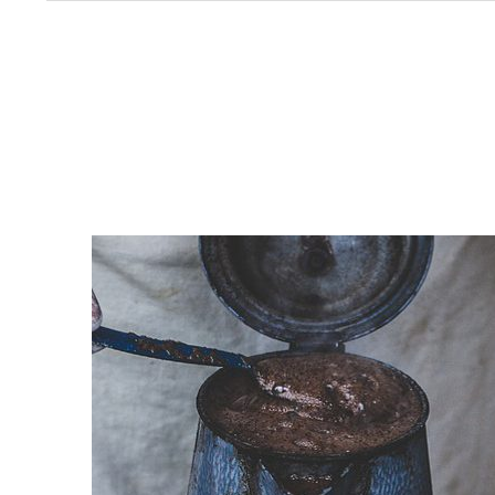
z
K
Menu