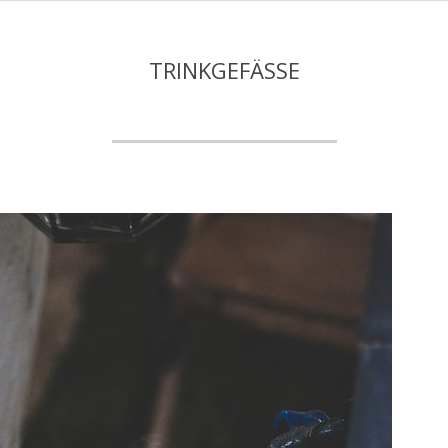
um
affee
TRINKGEFÄSSE