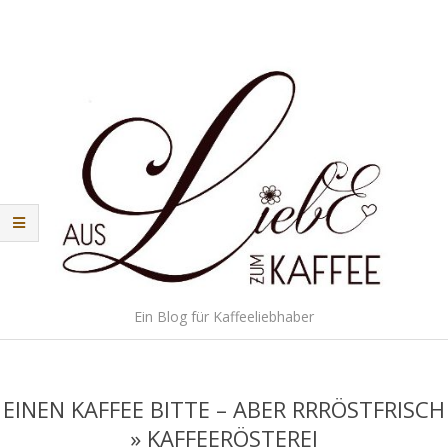
Skip
to
content
Aus
Ein Blog für Kaffeeliebhaber
Liebe
Secondary
Navigation
zum
Menu
EINEN KAFFEE BITTE – ABER RRRÖSTFRISCH
Kaffee
»
KAFFEERÖSTEREI